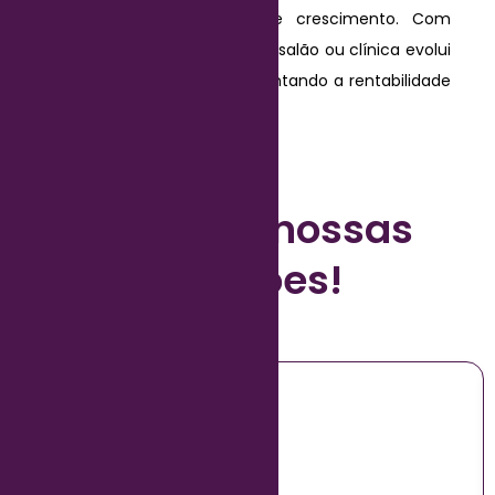
identificar oportunidades de crescimento. Com
mais controle e visibilidade, o salão ou clínica evolui
de forma estruturada, aumentando a rentabilidade
e a satisfação dos clientes.
Conheça nossas
soluções!