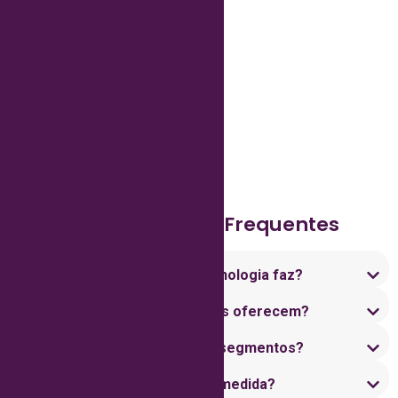
Entre em Contato
Perguntas mais Frequentes
O que a Mast Soluções & Tecnologia faz?
Quais tipos de soluções vocês oferecem?
Atendem empresas de quais segmentos?
Vocês fazem softwares sob medida?