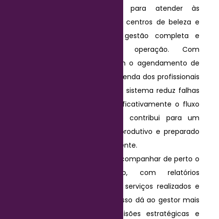
A Mast foi desenvolvida para atender às
necessidades específicas de centros de beleza e
estética, oferecendo uma gestão completa e
integrada de toda a operação. Com
funcionalidades que facilitam o agendamento de
clientes, a organização da agenda dos profissionais
e o controle de comandas, o sistema reduz falhas
operacionais e melhora significativamente o fluxo
de atendimento. Tudo isso contribui para um
ambiente mais organizado, produtivo e preparado
para atender melhor cada cliente.
Além disso, a Mast permite acompanhar de perto o
desempenho do negócio, com relatórios
detalhados de faturamento, serviços realizados e
comissões dos profissionais. Isso dá ao gestor mais
segurança para tomar decisões estratégicas e