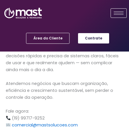
Ir
para
o
conteúdo
Área do Cliente
Contrate
Empresas onde o dono participa da rotina, toma
decisões rápidas e precisa de sistemas claros, fáceis
de usar e que realmente ajudem — sem complicar
ainda mais o dia a dia.
Atendemos negócios que buscam organização,
eficiência e crescimento sustentável, sem perder o
controle da operação.
Fale agora:
(19) 99717-9252
comercial@mastsolucoes.com